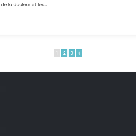
e de la douleur et les…
1
2
3
4