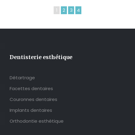
1
2
3
4
Dentisterie esthétique
Détartrage
Facettes dentaires
Couronnes dentaires
Implants dentaires
Orthodontie esthétique