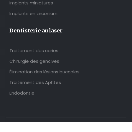
Implants miniatures
Implants en zirconium
Dentisterie au laser
Traitement des caries
Chirurgie des gencives
Élimination des lésions buccales
Traitement des Aphtes
Endodontie
Votre dentiste, votre partenaire santé !