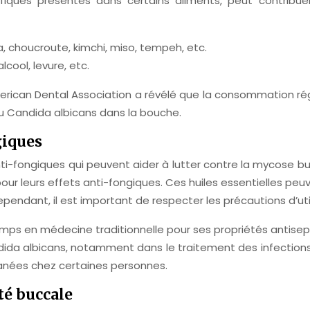
iques présentes dans certains aliments, peut contribuer à 
a, choucroute, kimchi, miso, tempeh, etc.
lcool, levure, etc.
erican Dental Association a révélé que la consommation ré
du Candida albicans dans la bouche.
giques
fongiques qui peuvent aider à lutter contre la mycose buccale
 pour leurs effets anti-fongiques. Ces huiles essentielles pe
ependant, il est important de respecter les précautions d’util
gtemps en médecine traditionnelle pour ses propriétés antise
ndida albicans, notamment dans le traitement des infections
utanées chez certaines personnes.
ité buccale