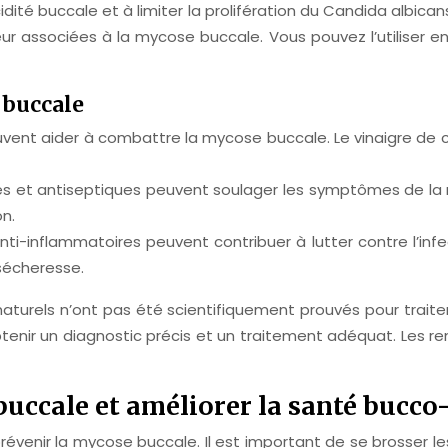
idité buccale et à limiter la prolifération du Candida albica
ur associées à la mycose buccale. Vous pouvez l’utiliser e
 buccale
vent aider à combattre la mycose buccale. Le vinaigre de c
es et antiseptiques peuvent soulager les symptômes de la 
on.
ti-inflammatoires peuvent contribuer à lutter contre l’infec
 sécheresse.
aturels n’ont pas été scientifiquement prouvés pour traiter 
tenir un diagnostic précis et un traitement adéquat. Les 
buccale et améliorer la santé bucco
enir la mycose buccale. Il est important de se brosser les 