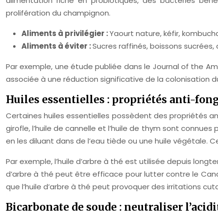
alimentation riche en probiotiques, des bactéries bénéf
prolifération du champignon.
Aliments à privilégier :
Yaourt nature, kéfir, kombuch
Aliments à éviter :
Sucres raffinés, boissons sucrées, a
Par exemple, une étude publiée dans le Journal of the Am
associée à une réduction significative de la colonisation 
Huiles essentielles : propriétés anti-fon
Certaines huiles essentielles possèdent des propriétés anti-
girofle, l’huile de cannelle et l’huile de thym sont connues
en les diluant dans de l’eau tiède ou une huile végétale. C
Par exemple, l’huile d’arbre à thé est utilisée depuis lon
d’arbre à thé peut être efficace pour lutter contre le Ca
que l’huile d’arbre à thé peut provoquer des irritations c
Bicarbonate de soude : neutraliser l’acid