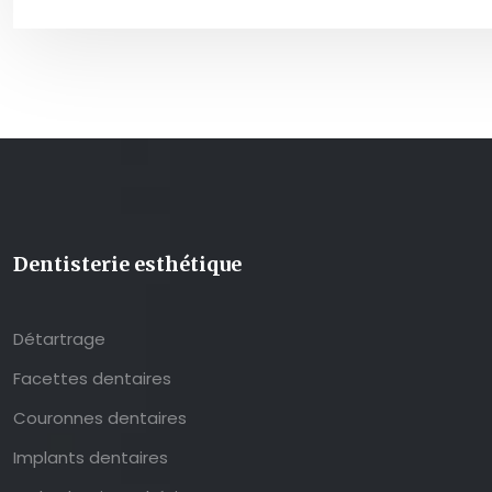
Dentisterie esthétique
Détartrage
Facettes dentaires
Couronnes dentaires
Implants dentaires