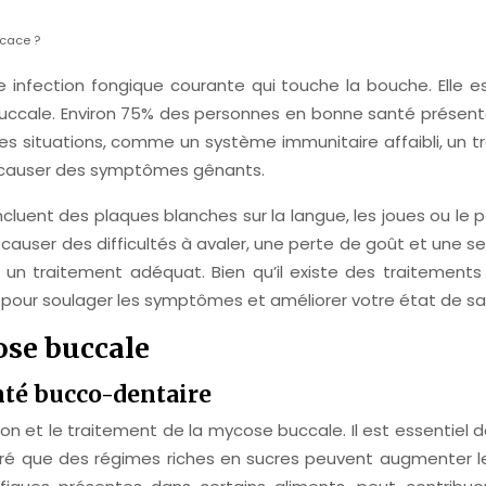
icace ?
nfection fongique courante qui touche la bouche. Elle e
buccale. Environ 75% des personnes en bonne santé présen
s situations, comme un système immunitaire affaibli, un 
et causer des symptômes gênants.
luent des plaques blanches sur la langue, les joues ou le p
ser des difficultés à avaler, une perte de goût et une sens
un traitement adéquat. Bien qu’il existe des traitements
les pour soulager les symptômes et améliorer votre état de 
ose buccale
anté bucco-dentaire
on et le traitement de la mycose buccale. Il est essentiel d
ré que des régimes riches en sucres peuvent augmenter le