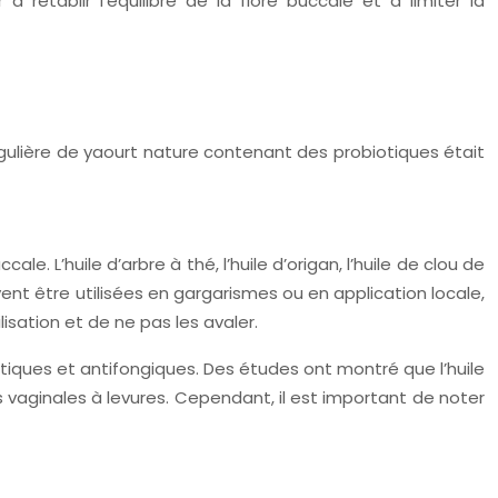
rétablir l’équilibre de la flore buccale et à limiter la
gulière de yaourt nature contenant des probiotiques était
. L’huile d’arbre à thé, l’huile d’origan, l’huile de clou de
uvent être utilisées en gargarismes ou en application locale,
isation et de ne pas les avaler.
ptiques et antifongiques. Des études ont montré que l’huile
 vaginales à levures. Cependant, il est important de noter