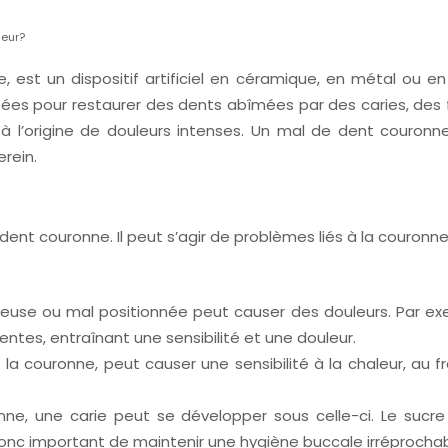
leur?
, est un dispositif artificiel en céramique, en métal o
lisées pour restaurer des dents abîmées par des caries, d
 à l’origine de douleurs intenses. Un mal de dent couronn
erein.
ent couronne. Il peut s’agir de problèmes liés à la couronn
euse ou mal positionnée peut causer des douleurs. Par ex
entes, entraînant une sensibilité et une douleur.
e la couronne, peut causer une sensibilité à la chaleur, au
nne, une carie peut se développer sous celle-ci. Le sucre
donc important de maintenir une hygiène buccale irréproch