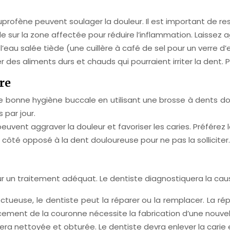
uprofène peuvent soulager la douleur. Il est important de r
 sur la zone affectée pour réduire l’inflammation. Laissez a
eau salée tiède (une cuillère à café de sel pour un verre d’e
 des aliments durs et chauds qui pourraient irriter la dent. 
re
 bonne hygiène buccale en utilisant une brosse à dents douc
 par jour.
uvent aggraver la douleur et favoriser les caries. Préférez l
ôté opposé à la dent douloureuse pour ne pas la solliciter.
pour un traitement adéquat. Le dentiste diagnostiquera la ca
ctueuse, le dentiste peut la réparer ou la remplacer. La ré
acement de la couronne nécessite la fabrication d’une nouve
sera nettoyée et obturée. Le dentiste devra enlever la cari