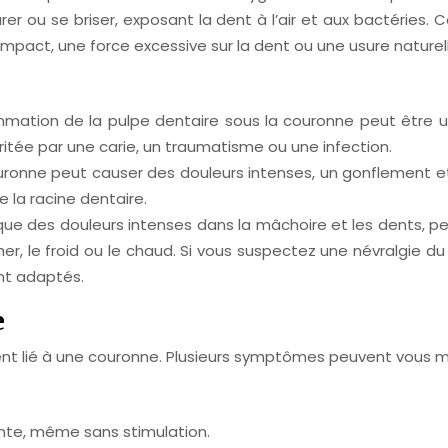
er ou se briser, exposant la dent à l’air et aux bactéries. 
mpact, une force excessive sur la dent ou une usure naturell
mmation de la pulpe dentaire sous la couronne peut être u
rritée par une carie, un traumatisme ou une infection.
uronne peut causer des douleurs intenses, un gonflement et 
 la racine dentaire.
que des douleurs intenses dans la mâchoire et les dents, 
, le froid ou le chaud. Si vous suspectez une névralgie du
nt adaptés.
e
ent lié à une couronne. Plusieurs symptômes peuvent vous me
ante, même sans stimulation.