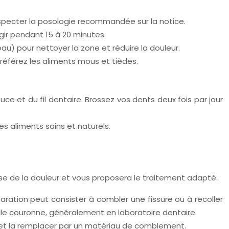
especter la posologie recommandée sur la notice.
gir pendant 15 à 20 minutes.
au) pour nettoyer la zone et réduire la douleur.
Préférez les aliments mous et tièdes.
e et du fil dentaire. Brossez vos dents deux fois par jour
es aliments sains et naturels.
use de la douleur et vous proposera le traitement adapté.
paration peut consister à combler une fissure ou à recoller
lle couronne, généralement en laboratoire dentaire.
e et la remplacer par un matériau de comblement.